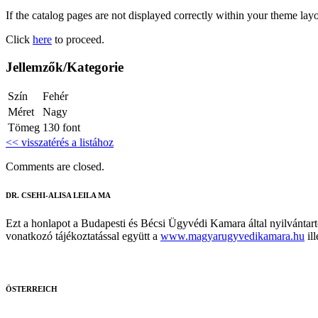
If the catalog pages are not displayed correctly within your theme layo
Click
here
to proceed.
Jellemzők/Kategorie
Szín
Fehér
Méret
Nagy
Tömeg
130
font
<< visszatérés a listához
Comments are closed.
DR. CSEHI-ALISA LEILA MA
Ezt a honlapot a Budapesti és Bécsi Ügyvédi Kamara által nyilvántart
vonatkozó tájékoztatással együtt a
www.magyarugyvedikamara.hu
ill
ÖSTERREICH