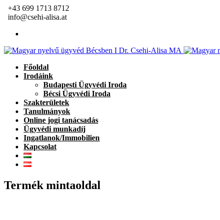
+43 699 1713 8712
info@csehi-alisa.at
Főoldal
Irodáink
Budapesti Ügyvédi Iroda
Bécsi Ügyvédi Iroda
Szakterületek
Tanulmányok
Online jogi tanácsadás
Ügyvédi munkadíj
Ingatlanok/Immobilien
Kapcsolat
Termék mintaoldal